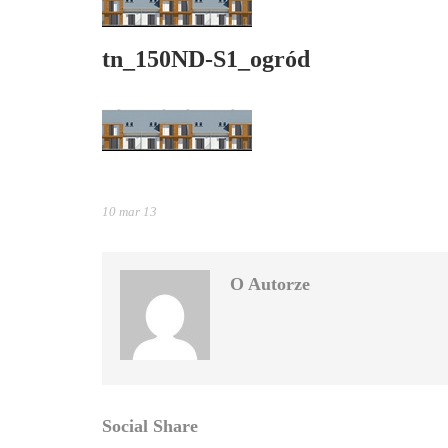
tn_150ND-S1_ogród
10 mar 13
O Autorze
Social Share