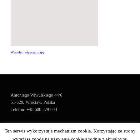
Wyświetl większą mapę
Antoniego Wiwulskiego 44/6
51-629, Wrocław, Polska
Telefon: +48 608 279 803
Ten serwis wykorzystuje mechanizm cookie. Korzystając ze strony
Wszelkie prawa zastrzeżone ©
wyrażasz zgodę na używanie cookie zgodnie z aktualnymi
ndstudio